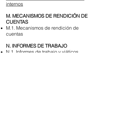
internos
M. MECANISMOS DE RENDICIÓN DE
CUENTAS
M.1. Mecanismos de rendición de
cuentas
N. INFORMES DE TRABAJO
N.1. Informes de trabajo y viáticos
O. RESPONSABLE DE ATENDER LA
INFORMACIÓN PUBLICA
O.1. Responsable de atender la
información publica
P. SENTENCIAS EJECUTORIADAS
P.1. Sentencias ejecutoriadas corte
constitucional
P.2. Sentencias ejecutoriadas función
judicial
Q. RESOLUCIONES