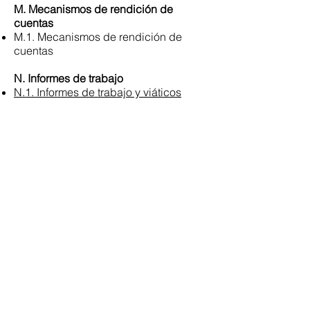
M. Mecanismos de rendición de
cuentas
M.1. Mecanismos de rendición de
cuentas
N. Informes de trabajo
N.1. Informes de trabajo y viáticos
O. Responsable de atender la
información publica
O.1. Responsable de atender la
información publica
P. Sentencias ejecutoriadas
P.1. Sentencias ejecutoriadas corte
constitucional
P.2. Sentencias ejecutoriadas función
judicial
Q. Resoluciones
Q.1. Texto íntegro de las resoluciones