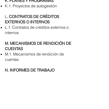
K. PLANES Y PROGRAMAS
K.1. Proyectos de autogestión
L
. CONTRATOS DE CRÉDITOS
EXTERNOS O INTERNOS
L.1. Contratos de créditos externos o
internos
M. MECANISMOS DE RENDICIÓN DE
CUENTAS
M.1. Mecanismos de rendición de
cuentas
N. INFORMES DE TRABAJO
N.1. Informes de trabajo y viáticos
O. RESPONSABLE DE ATENDER LA
INFORMACIÓN PUBLICA
O.1. Responsable de atender la
información publica