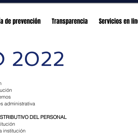
ía de prevención
Transparencia
Servicios en li
 2022
n
tución
ernos
s administrativa
ISTRIBUTIVO DEL PERSONAL
titución
a institución